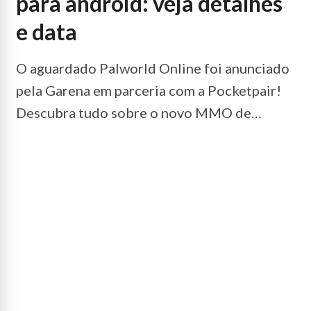
para android: veja detalhes
e data
O aguardado Palworld Online foi anunciado
pela Garena em parceria com a Pocketpair!
Descubra tudo sobre o novo MMO de
sobrevivência focado em Android e iOS.
LEIA
MAIS...