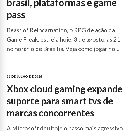
brasil, plataformas e game
pass
Beast of Reincarnation, o RPG de ação da
Game Freak, estreia hoje, 3 de agosto, às 21h
no horário de Brasília. Veja como jogar no
PC, PS5 e Xbox, horários em todo o mundo e
se o jogo entra no Game Pass no lançamento.
31 DE JULHO DE 2026
LEIA MAIS...
xbox cloud gaming expande
suporte para smart tvs de
marcas concorrentes
A Microsoft deu hoje o passo mais agressivo