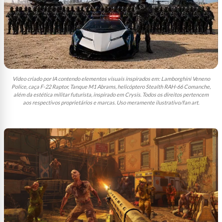
Vídeo criado por IA contendo elementos visuais inspirados em: Lamborghini Veneno
Police, caça F-22 Raptor, Tanque M1 Abrams, helicóptero Stealth RAH-66 Comanche,
além da estética militar futurista, inspirado em Crysis. Todos os direitos pertencem
aos respectivos proprietários e marcas. Uso meramente ilustrativo/fan art.